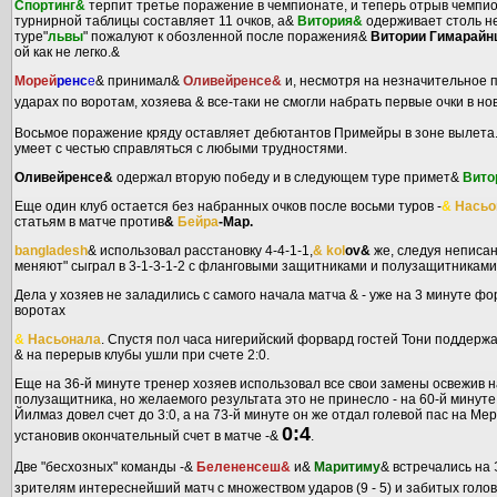
Спортинг&
терпит третье поражение в чемпионате, и теперь отрыв чемпи
турнирной таблицы составляет 11 очков, а&
Витория&
одерживает столь н
туре"
львы
" пожалуют к обозленной после поражения&
Витории Гимарайн
ой как не легко.&
Морей
ренс
е
& принимал&
Оливейренсе&
и, несмотря на незначительное 
ударах по воротам, хозяева & все-таки не смогли набрать первые очки в но
Восьмое поражение кряду оставляет дебютантов Примейры в зоне вылета
умеет с честью справляться с любыми трудностями.
Оливейренсе&
одержал вторую победу и в следующем туре примет&
Вито
Еще один клуб остается без набранных очков после восьми туров -
&
Насьо
статьям в матче против
&
Бейра
-Мар.
bangladesh
& использовал расстановку 4-4-1-1,
& kol
ov&
же, следуя неписа
меняют" сыграл в 3-1-3-1-2 с фланговыми защитниками и полузащитниками
Дела у хозяев не заладились с самого начала матча & - уже на 3 минуте ф
воротах
&
Насьонала
. Спустя пол часа нигерийский форвард гостей Тони поддерж
& на перерыв клубы ушли при счете 2:0.
Еще на 36-й минуте тренер хозяев использовал все свои замены освежив 
полузащитника, но желаемого результата это не принесло - на 60-й мину
Йилмаз довел счет до 3:0, а на 73-й минуте он же отдал голевой пас на Ме
0:4
установив окончательный счет в матче -&
.
Две "бесхозных" команды -&
Белененсеш&
и&
Маритиму
& встречались на
зрителям интереснейший матч с множеством ударов (9 - 5) и забитых голо