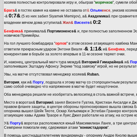
хозяев полностью контролировали игру и, обыграв "
морячков
", сумели обо
Брага
& в гостях камня на камне не оставила от
&
Ольян
енсе
, унизив хозяе
0:7&
-&
(5 из них забил Siyamək Məmişov), а&
Академика
& при сравнител
0:2
владении мячом дома уступила&
Жил&
Висенте
&
Бенфика&
принимала&
Портимоненсе&
и, при полностью заполненном Эс
новичков Примейры.
На гол лучшего бомбардира "
орлов
" в этом сезоне атакующего хавбека Ма
& 1:1&
ответили прекрасным ударом Энтони Виаля -
и&
Бенфика
, пере
конкурентами в борьбе за золото впервые в 11-м сезоне теряет очки.
И, наконец, центральный матч тура между&
Виторией Гимарайнш&
и&
Пор
заполнивших Эштадиу Афонсу Энрике "под завязку" игрой, но не результат
Увы, на матче отсутствовал менеджер хозяев&
Ruban.
Витория
, как и&
Порту
, подошла к этому матчу со стопроцентным результа
само собой очевидно что напряжение в матче будет нешуточное.
Оба менеджера решили не изобретать велосипед в столь важной встрече,
Место в воротах&
Витории
& занял Висенте Гуатиа, Кристиан Ансалди и Д
правом фланге защиты, в центре обороны прогнозировано вышла связка Бок
опорника вышел Шейк Тиоте, Оскар Хильемарк и Эстебан Гранеро контроли
атакующие хавы Адама Траоре и Луис Джил работали на атаку, на острие к
У&
Порту
& воротах расположился юный Максимилиан Ланге, а три централ
Семприни помогали ему, сдерживая атаки "
конкистадоров
".
В помощь шестнадцатилетнему вундеркинду - опорнику Андре Кнолю выш