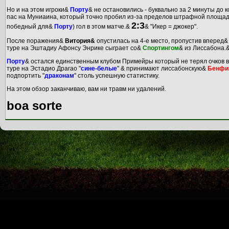
Но и на этом игроки&
Порту
& не остановились - буквально за 2 минуты до
пас на Муниаина, который точно пробил из-за пределов штрафной площадки
2:3
победный для&
Порту
) гол в этом матче.&
& "Икер = джокер".
После поражения&
Витория&
опустилась на 4-е место, пропустив вперед
туре на Эштадиу Афонсу Энрике сыграет со&
Спортингом
& из Лиссабона.
Порту
& остался единственным клубом Примейры который не терял очков в
туре на Эстадио Драгао "
сине-белые
" & принимают лиссабонскую&
Бенфи
подпортить "
драконам
" столь успешную статистику.
На этом обзор заканчиваю, вам ни травм ни удалений.
boa sorte