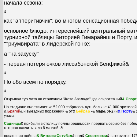
начала сезона:
&
как "апперитивчик": во многом сенсационная побед
основное блюдо: интереснейший центральный мат
турнирной таблицы Виторией Гимарайнш и Порту, и
"триумвирата" в лидерской гонке;
а "на закуску"
- первая потеря очков лиссабонской Бенфикой&
&
Но обо всем по порядку.
&
Открывал тур матч на столичном "Жозе Аваладе", где осиротевший
& Спорт
На стадионе вместимостью 52 000 собралось чуть больше 41 000 зрителей 
&
Брагой
& и выездных поражений & от&
Бейра&
-&
Мар&
(
4-2
) и
& Порту
& (
упала.
Садинцы
& прибыли в столицу полны решимости прервать серию без побе
которая насчитывала 6 матчей -&
последняя победа
& Витории Сетубал
& над&
Спортингом
& датируется 17/