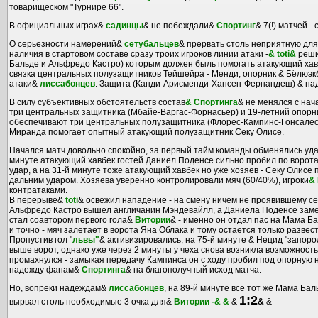
товарищеском "Турнире 66".
В официальных играх&
садинцы
& не побеждали&
Спортинг
& 7(!) матчей - 
О серьезности намерений&
сетубальцев
& прервать столь неприятную для
наличия в стартовом составе сразу троих игроков линии атаки -
& toti&
реши
Бальде и Альфредо Кастро) которым должен быль помогать атакующий хав
связка центральных полузащитников Тейшейра - Менди, опорник & Бёлюэк
атаки&
лиссабонцев
. Защита (Канди-Арисменди-Хансен-Фернандеш) & на
В силу субъективных обстоятельств состав
& Спортинга
& не менялся с нач
три центральных защитника (Мбайе-Варгас-Форнасьер) и 19-летний опорни
обеспечивают три центральных полузащитника (Флорес-Кампинс-Гонсалес)
Миранда помогает опытный атакующий полузащитник Секу Олисе.
Начался матч довольно спокойно, за первый тайм команды обменялись удар
минуте атакующий хавбек гостей Даниел Поденсе сильно пробил по воро
удар, а на 31-й минуте тоже атакующий хавбек но уже хозяев - Секу Олисе
дальним ударом. Хозяева уверенно контролировали мяч (60/40%), игроки
&
контратаками.
В перерыве&
toti
& освежил нападение - на смену ничем не проявившему с
Альфредо Кастро вышел англичанин Мэндевайлл, а Даниела Поденсе зам
стал соавтором первого гола&
Витории
& - именно он отдал пас на Мама Б
и точно - мяч залетает в ворота Яна Облака и тому остается только развес
Пропустив гол "
львы"
& активизировались, на 75-й минуте & Нецид "запор
выше ворот, однако уже через 2 минуты у чеха снова возникла возможность 
промахнулся - замыкая передачу Кампинса он с ходу пробил под опорную
надежду фанам&
Спортинга
& на благополучный исход матча.
Но, вопреки надеждам&
лиссабонцев
, на 89-й минуте все тот же Мама Ба
1:2
вырвал столь необходимые 3 очка для&
Витории -& &
&
&
&