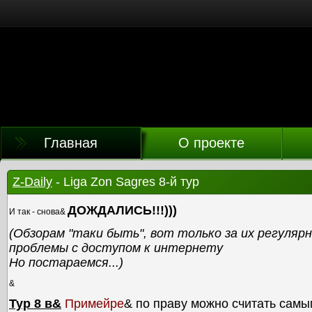
Главная
О проекте
Z-Daily
- Liga Zon Sagres 8-й тур
ДОЖДАЛИСЬ!!!)))
И так - снова&
(Обзорам "таки быть", вот только за их регулярн
проблемы с доступом к интернету
Но постараемся...)
&
Тур 8 в&
Примейре
& по праву можно считать самы