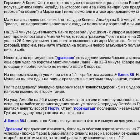
Германии & Кевин Фогт, в центре поля уже классически играла связка Брам
полузащитники Кевин Икпайд (за которого (как и за Люка Хендри) уже пре
игроков "на обмен") и Марко ван Гинкел помогали в атаке арендованному с
Матч начался довольно спокойно - на удар Кевина Икпайда на 9-й минуте
Траоре, - но напряжение нарастало с каждым моментом у ворот той или ин
На 19-й минуте бдительность Ланге проверил Луис Джил - с ударом америка
смог противопоставить Микеле Чело, который "размочил" счет в матче на 2
уже на 28-й минуте вместо полностью выпавшего из игры Марко ван Гинке
который, впрочем, весь матч отыграл на позиции левого атакующего полуза
ничего себе.
Несмотря на преимущество "
драконов
" во владении мячом больше атако
еще один удар по воротам Максимилиана Ланге - на 32-й минуте Траоре в
площади и пробил сильно но немного выше & ворот,&
На перерыв команды ушли при счете 1:1 - сработала замена &
Ikmes 86
. Н
Муниаин вышел один-на-один с вратарем и не оставил тому шансов, сравня
Гол "в раздевалку" очевидно деморализовал "
конкистадоров
" - 5 из 6 уда
нанесли именно во втором тайме.
На удар Амеоби на 56-й минуте & хозяева ответили голом неугомонного в эт
испанец малийского происхождения замкнул головой передачу Эстебана Г
вратаря девятку ворот&
Порту
. Ответ "
портишташ
" последовал незамедли
Гуатиа, но удару немца не хватило точности.
& Ikmes 86
& пошел в ва-банк, сняв уставшего Фогта и выпустив для усилен
"
Драконы
" продолжали атаковать, буквально обложив ворота хозяев и на 7
успехом - проход Фабио Брамбилла по флангу, навес на вовремя открывше
второй гол в этом матче, во второй раз за игру сравнивая счет - 2:2.